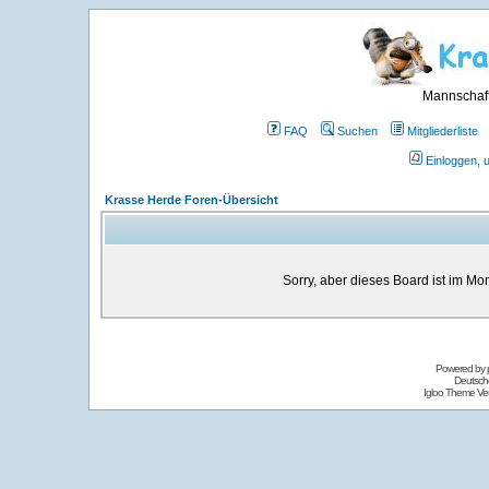
Mannschaft
FAQ
Suchen
Mitgliederliste
Einloggen, 
Krasse Herde Foren-Übersicht
Sorry, aber dieses Board ist im Mom
Powered by
Deutsch
Igloo Theme Ver