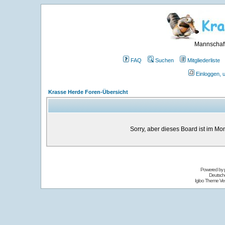
Mannschaft
FAQ
Suchen
Mitgliederliste
Einloggen, 
Krasse Herde Foren-Übersicht
Sorry, aber dieses Board ist im Mom
Powered by
Deutsch
Igloo Theme Ver