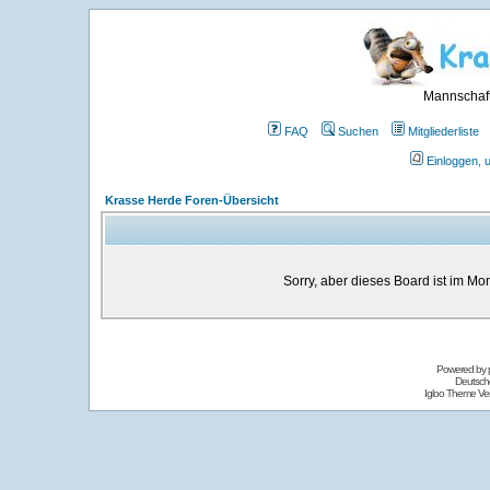
Mannschaft
FAQ
Suchen
Mitgliederliste
Einloggen, 
Krasse Herde Foren-Übersicht
Sorry, aber dieses Board ist im Mom
Powered by
Deutsch
Igloo Theme Ver