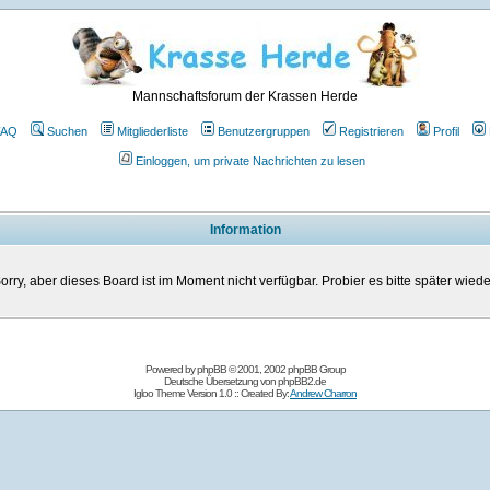
Mannschaftsforum der Krassen Herde
FAQ
Suchen
Mitgliederliste
Benutzergruppen
Registrieren
Profil
Einloggen, um private Nachrichten zu lesen
Information
orry, aber dieses Board ist im Moment nicht verfügbar. Probier es bitte später wiede
Powered by
phpBB
© 2001, 2002 phpBB Group
Deutsche Übersetzung von
phpBB2.de
Igloo Theme Version 1.0 :: Created By:
Andrew Charron