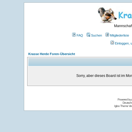
Mannschaft
FAQ
Suchen
Mitgliederliste
Einloggen, 
Krasse Herde Foren-Übersicht
Sorry, aber dieses Board ist im Mom
Powered by
Deutsch
Igloo Theme Ver