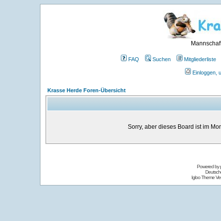
Mannschaft
FAQ
Suchen
Mitgliederliste
Einloggen, 
Krasse Herde Foren-Übersicht
Sorry, aber dieses Board ist im Mom
Powered by
Deutsch
Igloo Theme Ver