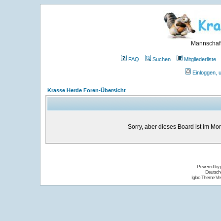
Mannschaft
FAQ
Suchen
Mitgliederliste
Einloggen, 
Krasse Herde Foren-Übersicht
Sorry, aber dieses Board ist im Mom
Powered by
Deutsch
Igloo Theme Ver