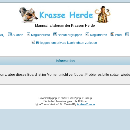
Mannschaftsforum der Krassen Herde
FAQ
Suchen
Mitgliederliste
Benutzergruppen
Registrieren
Profil
Einloggen, um private Nachrichten zu lesen
Information
orry, aber dieses Board ist im Moment nicht verfügbar. Probier es bitte später wiede
Powered by
phpBB
© 2001, 2002 phpBB Group
Deutsche Übersetzung von
phpBB2.de
Igloo Theme Version 1.0 :: Created By:
Andrew Charron