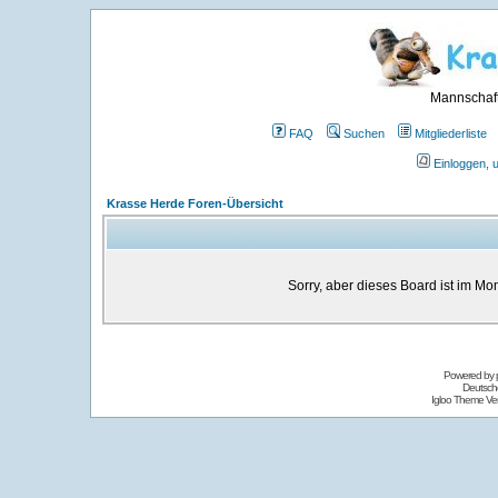
Mannschaft
FAQ
Suchen
Mitgliederliste
Einloggen, 
Krasse Herde Foren-Übersicht
Sorry, aber dieses Board ist im Mom
Powered by
Deutsch
Igloo Theme Ver