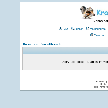
Mannschaft
FAQ
Suchen
Mitgliederliste
Einloggen, 
Krasse Herde Foren-Übersicht
Sorry, aber dieses Board ist im Mom
Powered by
Deutsch
Igloo Theme Ver