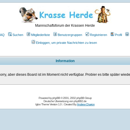
Mannschaftsforum der Krassen Herde
FAQ
Suchen
Mitgliederliste
Benutzergruppen
Registrieren
Profil
Einloggen, um private Nachrichten zu lesen
Information
orry, aber dieses Board ist im Moment nicht verfügbar. Probier es bitte später wiede
Powered by
phpBB
© 2001, 2002 phpBB Group
Deutsche Übersetzung von
phpBB2.de
Igloo Theme Version 1.0 :: Created By:
Andrew Charron