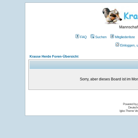
Mannschaft
FAQ
Suchen
Mitgliederliste
Einloggen, 
Krasse Herde Foren-Übersicht
Sorry, aber dieses Board ist im Mom
Powered by
Deutsch
Igloo Theme Ver