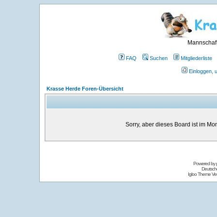
Mannschaft
FAQ
Suchen
Mitgliederliste
Einloggen, 
Krasse Herde Foren-Übersicht
Sorry, aber dieses Board ist im Mom
Powered by
Deutsch
Igloo Theme Ver