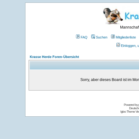
Mannschaft
FAQ
Suchen
Mitgliederliste
Einloggen, 
Krasse Herde Foren-Übersicht
Sorry, aber dieses Board ist im Mom
Powered by
Deutsch
Igloo Theme Ver