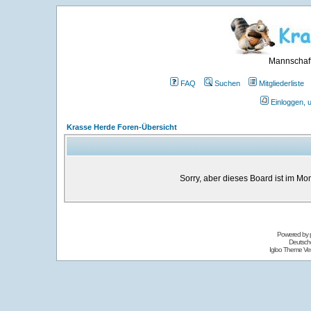
Mannschaft
FAQ
Suchen
Mitgliederliste
Einloggen, 
Krasse Herde Foren-Übersicht
Sorry, aber dieses Board ist im Mom
Powered by
Deutsch
Igloo Theme Ver