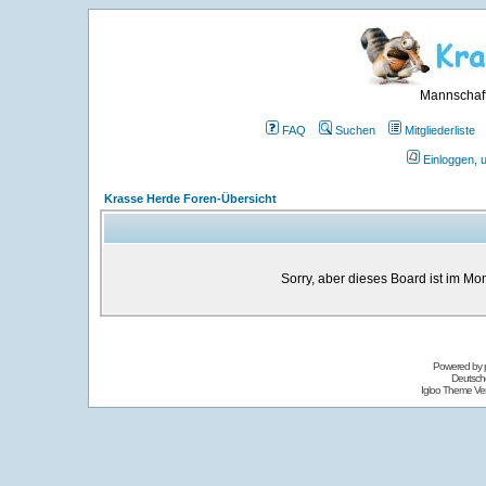
Mannschaft
FAQ
Suchen
Mitgliederliste
Einloggen, 
Krasse Herde Foren-Übersicht
Sorry, aber dieses Board ist im Mom
Powered by
Deutsch
Igloo Theme Ver