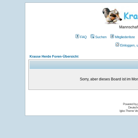
Mannschaft
FAQ
Suchen
Mitgliederliste
Einloggen, 
Krasse Herde Foren-Übersicht
Sorry, aber dieses Board ist im Mom
Powered by
Deutsch
Igloo Theme Ver