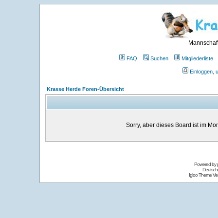
Mannschaft
FAQ
Suchen
Mitgliederliste
Einloggen, 
Krasse Herde Foren-Übersicht
Sorry, aber dieses Board ist im Mom
Powered by
Deutsch
Igloo Theme Ver