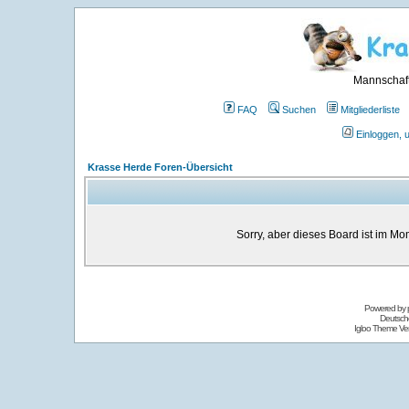
Mannschaft
FAQ
Suchen
Mitgliederliste
Einloggen, 
Krasse Herde Foren-Übersicht
Sorry, aber dieses Board ist im Mom
Powered by
Deutsch
Igloo Theme Ver