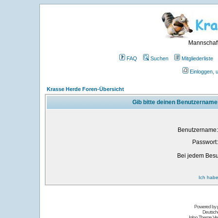
Mannschaft
FAQ
Suchen
Mitgliederliste
Einloggen, 
Krasse Herde Foren-Übersicht
Gib bitte deinen Benutzername
Benutzername:
Passwort:
Bei jedem Besu
Ich habe
Powered by
Deutsch
Igloo Theme Ver