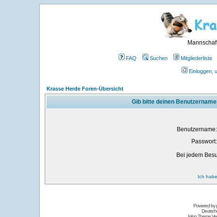
Mannschaft
FAQ
Suchen
Mitgliederliste
Einloggen, 
Krasse Herde Foren-Übersicht
Gib bitte deinen Benutzername
Benutzername:
Passwort:
Bei jedem Besu
Ich habe
Powered by
Deutsch
Igloo Theme Ver