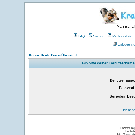
Mannschaft
FAQ
Suchen
Mitgliederliste
Einloggen, 
Krasse Herde Foren-Übersicht
Gib bitte deinen Benutzername
Benutzername:
Passwort:
Bei jedem Besu
Ich habe
Powered by
Deutsch
Igloo Theme Ver