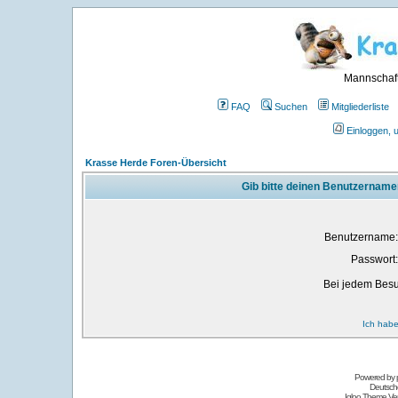
Mannschaft
FAQ
Suchen
Mitgliederliste
Einloggen, 
Krasse Herde Foren-Übersicht
Gib bitte deinen Benutzername
Benutzername:
Passwort:
Bei jedem Besu
Ich habe
Powered by
Deutsch
Igloo Theme Ver