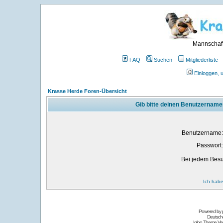
Mannschaft
FAQ
Suchen
Mitgliederliste
Einloggen, 
Krasse Herde Foren-Übersicht
Gib bitte deinen Benutzername
Benutzername:
Passwort:
Bei jedem Besu
Ich habe
Powered by
Deutsch
Igloo Theme Ver