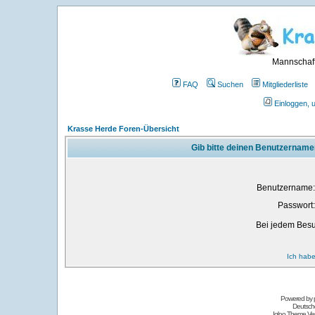
Mannschaft
FAQ
Suchen
Mitgliederliste
Einloggen, 
Krasse Herde Foren-Übersicht
Gib bitte deinen Benutzername
Benutzername:
Passwort:
Bei jedem Besu
Ich habe
Powered by
Deutsch
Igloo Theme Ver