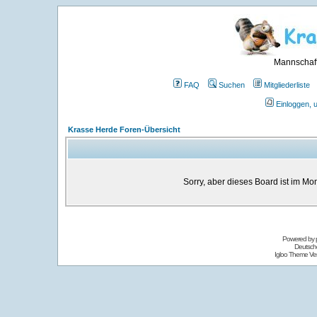
Mannschaft
FAQ
Suchen
Mitgliederliste
Einloggen, 
Krasse Herde Foren-Übersicht
Sorry, aber dieses Board ist im Mom
Powered by
Deutsch
Igloo Theme Ver