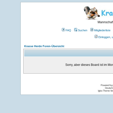
Mannschaft
FAQ
Suchen
Mitgliederliste
Einloggen, 
Krasse Herde Foren-Übersicht
Sorry, aber dieses Board ist im Mom
Powered by
Deutsch
Igloo Theme Ver