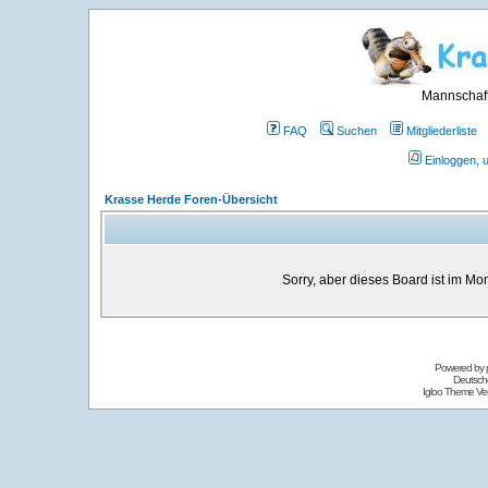
Mannschaft
FAQ
Suchen
Mitgliederliste
Einloggen, 
Krasse Herde Foren-Übersicht
Sorry, aber dieses Board ist im Mom
Powered by
Deutsch
Igloo Theme Ver