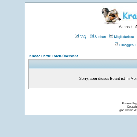
Mannschaft
FAQ
Suchen
Mitgliederliste
Einloggen, 
Krasse Herde Foren-Übersicht
Sorry, aber dieses Board ist im Mom
Powered by
Deutsch
Igloo Theme Ver