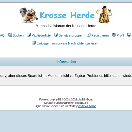
Mannschaftsforum der Krassen Herde
FAQ
Suchen
Mitgliederliste
Benutzergruppen
Registrieren
Profil
Einloggen, um private Nachrichten zu lesen
Information
orry, aber dieses Board ist im Moment nicht verfügbar. Probier es bitte später wiede
Powered by
phpBB
© 2001, 2002 phpBB Group
Deutsche Übersetzung von
phpBB2.de
Igloo Theme Version 1.0 :: Created By:
Andrew Charron