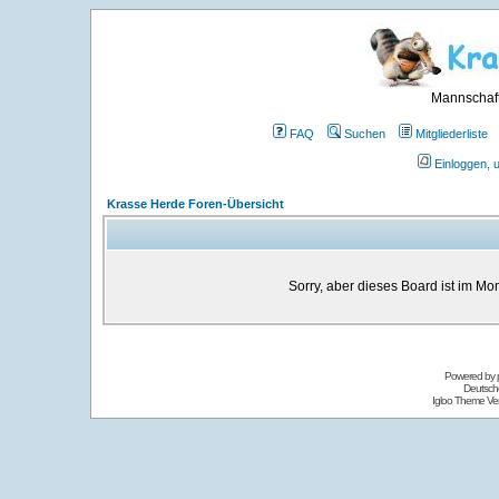
Mannschaft
FAQ
Suchen
Mitgliederliste
Einloggen, 
Krasse Herde Foren-Übersicht
Sorry, aber dieses Board ist im Mom
Powered by
Deutsch
Igloo Theme Ver